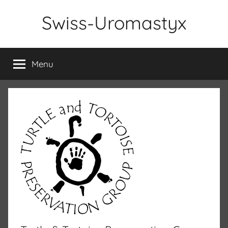
Aller
Swiss-Uromastyx
au
contenu
Menu